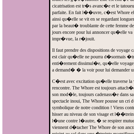
cicatrisation est tr�s avanc�e et le tat
parfaite. En fait l��uvre, c�est Whore 
ainsi qu�elle se vit en se regardant longu
par la beaut� troublante de cette femme de
jours encore pour lui annoncer qu�elle va
impr�vue, la r�jouit.
Il faut prendre des dispositions de voyage 
est clair qu�elle ne pourra d�sormais �tre
enti�rement dissimul�e, qu�elle voyage
a demand� � la voir pour lui demander u
C�est avec excitation qu�elle traverse la v
rencontre. The Whore est toujours attach
son mod�le, toujours cadenass�e dans sa b
spectacle inoui, The Whore pousse un cri 
symbolique de notre condition ! Viens con
hisser au niveau de son visage et l��trein
l�une contre l�autre, � se respirer mutue
viennent d�tacher The Whore de son ancrage
rejoint au sol dans une �treinte magnifiq