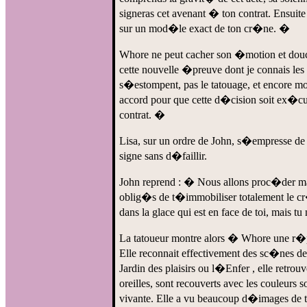
signeras cet avenant � ton contrat. Ensuit
sur un mod�le exact de ton cr�ne. �
Whore ne peut cacher son �motion et douc
cette nouvelle �preuve dont je connais le
s�estompent, pas le tatouage, et encore moi
accord pour que cette d�cision soit ex�cu
contrat. �
Lisa, sur un ordre de John, s�empresse de 
signe sans d�faillir.
John reprend : � Nous allons proc�der m
oblig�s de t�immobiliser totalement le 
dans la glace qui est en face de toi, mais t
La tatoueur montre alors � Whore une r�pli
Elle reconnait effectivement des sc�nes 
Jardin des plaisirs ou l�Enfer , elle retr
oreilles, sont recouverts avec les couleurs
vivante. Elle a vu beaucoup d�images de tato