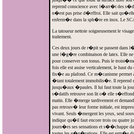
reprend conscience avec l�arr�t des s�dat
n�est pas prise d�effroi. Elle sait qu�ell
enferm�e dans la sph�re en inox. Le SCAT q
La tatoueur nettoie soigneusement le visag
traitement.
Ces deux jours de r�pit se passent dans l�
une l�g�re combinaison de latex. Elle ne 
pour conserver son tonus. Puis le troisi�me
fois elle est assise verticalement, le ha
fix�e au plafond. Ce m�canisme permet au
�tant totalement immobilis�e. Il reprend 
jusqu�aux �paules. Il lui faut toute la j
s�datifs retrouve son lit o� elle s�effon
matin. Elle �merge tardivement et demande 
pas retrouv� leur forme initiale, est im
vivant. Seuls �mergent les yeux, seul souv
indique qu�il faut encore trois ou quatre 
journ�es ses sensations et s��chappe da
toutes les g�n�rations. Elle est entr�e da