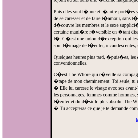
Puis elles sont l�une et l�autre port�es
de se caresser et de faire l�amour, sans 
d�couvre les membres et le sexe supplici� 
certaine mani�re r�versible en �tant dis
l�. C�est une union d�exception qui les r
sont l�image de l�enfer, incandescentes
Quelques heures plus tard, �puis�es, les
conventionnelles.
C�est The Whore qui r�veille sa compag
�tape de mon cheminement. Toi seule, tu e
� Elle lui caresse le visage avec ses ava
les personnages, femmes comme hommes, 
l�enfer et du d�sir le plus absolu. The Wh
� Tu accepteras ce que je te demande comm
l