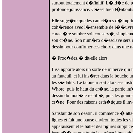
surtout totalement d�finitif. L�id�e de pe
profonde jouissance. C�est bien l�aboutis
Elle sugg�re que les caract�res d�imprim
coh�rence avec l�ensemble de l��uvre. L
caract�re sombre soit conserv�, simplemen
son cr�ne. Son num�ro d�esclave sera remi
dessin pour confirmer ces choix dans une n
� Proc�dez � dit-elle alors.
Lisa apporte alors un sorte de minerve qui 
au fauteuil, et lui ins�rer dans la bouch
les s�datifs. Le tatoueur sort alors ses in
Whore, puis le haut du cr�ne, la partie inf
dessin du mod�le rectifi�, puis les grandes
cr�ne. Pour des raisons esth�tiques il in
Satisfait de son dessin, il commence � attaqu
lignes et fait une pause environ toutes les
apparaissent et le ballet des figures suppl
jusqu�� ce que toute la surface libre soi