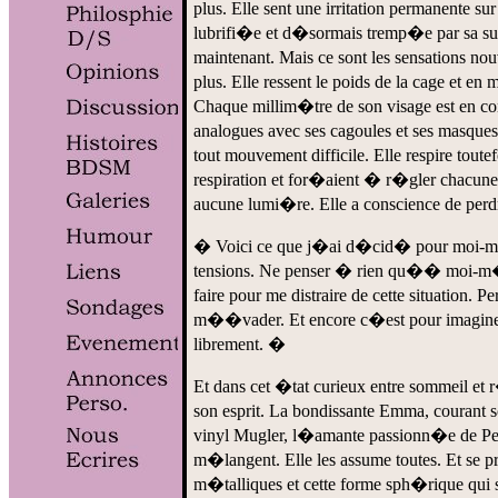
plus. Elle sent une irritation permanente s
lubrifi�e et d�sormais tremp�e par sa sueu
maintenant. Mais ce sont les sensations no
plus. Elle ressent le poids de la cage et
Chaque millim�tre de son visage est en con
analogues avec ses cagoules et ses masque
tout mouvement difficile. Elle respire tou
respiration et for�aient � r�gler chacune 
aucune lumi�re. Elle a conscience de perd
� Voici ce que j�ai d�cid� pour moi-m�me,
tensions. Ne penser � rien qu�� moi-m�m
faire pour me distraire de cette situation
m��vader. Et encore c�est pour imaginer
librement. �
Et dans cet �tat curieux entre sommeil e
son esprit. La bondissante Emma, courant sou
vinyl Mugler, l�amante passionn�e de Pete
m�langent. Elle les assume toutes. Et se pr
m�talliques et cette forme sph�rique qui 