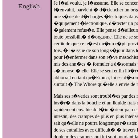
Je l�ai voulu, je l�assume. Elle se concen
l�envahit, parvient � d�clencher un orga
une s�rie de d�charges �lectriques dans le 
�quipement �lectronique, d�tecter un poten
�galement refus�e. Elle pense d�ailleurs
toute possibilit� d�orgasme. Elle ne se so
certitude que ce n�est qu�un r�pit provisoi
fois, � l�issue de son long s�jour dans le
pour l�enfermer dans son r�ve masochiste. 
mis des ann�es � formuler a d�sormais t
s�impose � elle. Elle se sent enfin lib�r�e
abhorrait en tant qu�Emma, lui est d�sor
surtout � The Whore qu�elle a envie de r
Mais ses r�veries sont troubl�es par des m
ins�r� dans la bouche et un liquide frais e
rapidement envahie de l�int�rieur par ce f
intestin, des crampes de plus en plus inte
sait qu�elle ne pourra longtemps r�sister. 
de ses entrailles avec difficult� � travers
douleur des crampes qui lui sont pourtant f