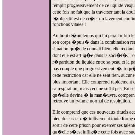
remplit progressivement de ce liquide vis
cette fois ne fait que la traverser tant la d
l�objectif est de cr�er un lavement contin
fonctions vitales !
Au bout d�un temps qui lui parait infini l
son corps �puis� dans la combinaison rem
situation qu�elle connait bien, elle recon
dont elle est afflig�e dans la soci�t�. Tou
r�partition du liquide entre sa peau et la p
pas compte que progressivement l�air qu�e
cette restriction car elle ne sent rien, aucu
plus important. Elle comprend rapidement 
sa respiration, mais ceci ne suffit pas. En
qu�elle devine � la man�uvre, comprendra 
retrouve un rythme normal de respiration.
Elle comprend que ces nouveaux rituels a
bien de casser d�finitivement toute form
sortir de cette prison pour exercer ses tale
qu�elle s�est inflig�e cette fois avec s