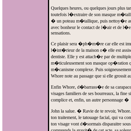
Quelques heures, ou quelques jours plus tar
toutefois l�extraire de son masque m�talli
� un poteau m�tallique, puis nettoy�e au j
avec bonheur le contact de l�air et de l�
sensations.
Ce plaisir sera �ph�m�re car elle est i
l�int�rieur de la maison o� elle est assis
dentiste. Elle y est attach�e par de multipl
m�ticuleusement son masque op�ration qui 
m�canisme complexe. Puis soigneusement, L
Whore note au passage que si elle grossit au
Enfin Whore, d�barrass�e de sa carapace 
visages familiers de ses bourreaux, la fin
complice et, enfin, un autre personnage �
John la salue. � Ravie de te revoir, Whore
ton traitement, le tatouage facial, qui va
ton visage vont d�sormais disparaitre sous
comprends la gravit� de cet acte, sa sole